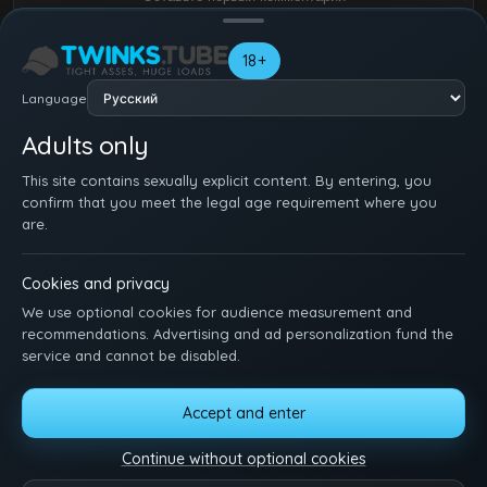
Твоё имя
18+
Language
Adults only
This site contains sexually explicit content. By entering, you
confirm that you meet the legal age requirement where you
are.
Cookies and privacy
We use optional cookies for audience measurement and
recommendations. Advertising and ad personalization fund the
service and cannot be disabled.
Accept and enter
ГЛАВНАЯ
РЕГИСТРАЦИЯ
ВХОД
ПОДДЕРЖКА
УСЛОВИЯ
DMCA
18 U.S.C. 2257
MANAGE COOKIES
Continue without optional cookies