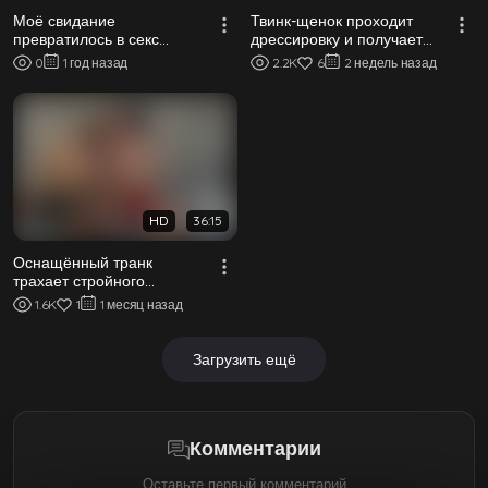
Моё свидание
Твинк-щенок проходит
превратилось в секс
дрессировку и получает
втроём с отчимом!
заряд без резинки от
0
1 год назад
2.2K
6
2 недель назад
лучшего друга в м...
HD
36:15
Оснащённый транк
трахает стройного
приятеля без резинки в
1.6K
1
1 месяц назад
мотеле
Загрузить ещё
Комментарии
Оставьте первый комментарий