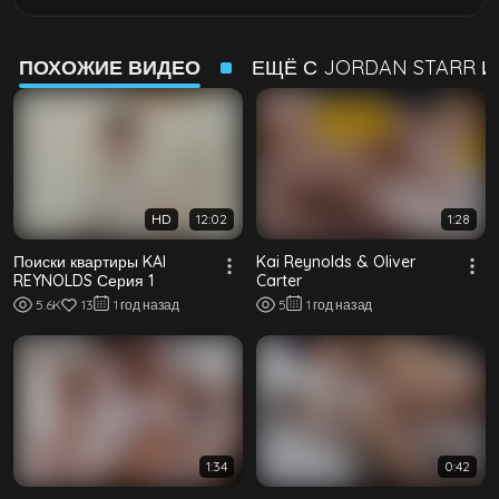
меня с этими огненными глазами, в то время как глухой
мой хардон, как маг может проглотить меч. Точно так же,
как Кай был очарован вкусом моего петуха, я тоже был
ПОХОЖИЕ ВИДЕО
ЕЩЁ С JORDAN STARR И
поражен вкусом его задницы, я не понимал, как долго я
его обнимал. Теперь, на всех четвереньках,
очаровательное крошечное дно толкнуло себя на матрас
и аркнуло спину, чтобы начать накачивать себя полным
моего петуха. Мы оба настолько в наших телах, что, когда
я чувствую, что знакомый край ползет ближе, я вырвался
из него. Внезапно в кармане пустое дно безмолвно
HD
12:02
1:28
наслаждаясь моим гребаным приходит к жизни, когда он
умоляет меня бросить.
Поиски квартиры KAI
Kai Reynolds & Oliver
REYNOLDS Серия 1
Carter
5.6K
13
1 год назад
5
1 год назад
1:34
0:42