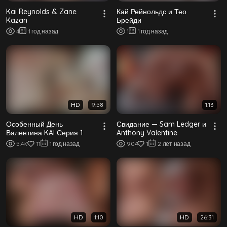
Kai Reynolds & Zane
Кай Рейнольдс и Тео
Kazan
Брейди
4
1 год назад
1
1 год назад
HD
9:58
1:13
Особенный День
Свидание — Sam Ledger и
Валентина KAI Серия 1
Anthony Valentine
5.4K
11
1 год назад
904
1
2 лет назад
HD
1:10
HD
26:31