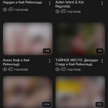
Хардин и Кай Рейнольдс
Aiden Ward & Kai
Reynolds
2
1 год назад
3
1 год назад
1:38
1:31
Алекс Коф и Кай
ТАЙНОЕ МЕСТО: Джордан
Рейнольдс
Старр и Кай Рейнольдс
4
1 год назад
5
1 год назад
0:54
1:32